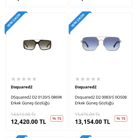
YENI ÜRÜN
YENI ÜRÜN
★★★★★
★★★★★
Dsquared2
Dsquared2
DSquared2 D2 0120/S 0869K
Dsquared2 D2 0083/S 0OS08
Erkek Güneş Gözlüğü
Erkek Güneş Gözlüğü
14,612.00
TL
15,476.00
TL
% 15
% 15
12,420.00
TL
13,154.00
TL