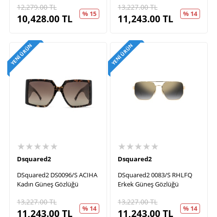
12,279.00
TL
13,227.00
TL
% 15
% 14
10,428.00
TL
11,243.00
TL
YENI ÜRÜN
YENI ÜRÜN
★★★★★
★★★★★
Dsquared2
Dsquared2
DSquared2 DS0096/S ACIHA
DSquared2 0083/S RHLFQ
Kadın Güneş Gözlüğü
Erkek Güneş Gözlüğü
13,227.00
TL
13,227.00
TL
% 14
% 14
11,243.00
TL
11,243.00
TL