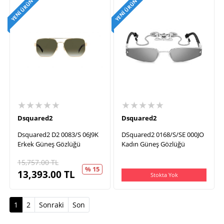
YENI ÜRÜN
YENI ÜRÜN
★★★★★
★★★★★
Dsquared2
Dsquared2
Dsquared2 D2 0083/S 06J9K
DSquared2 0168/S/SE 000JO
Erkek Güneş Gözlüğü
Kadın Güneş Gözlüğü
15,757.00
TL
% 15
13,393.00
TL
Stokta Yok
(current)
1
2
Sonraki
Son