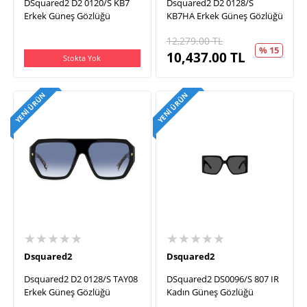
DSquared2 D2 0120/S KB7
Dsquared2 D2 0128/S
Erkek Güneş Gözlüğü
KB7HA Erkek Güneş Gözlüğü
12,279.00
TL
% 15
10,437.00
TL
Stokta Yok
YENI ÜRÜN
YENI ÜRÜN
★★★★★
★★★★★
Dsquared2
Dsquared2
Dsquared2 D2 0128/S TAY08
DSquared2 DS0096/S 807 IR
Erkek Güneş Gözlüğü
Kadın Güneş Gözlüğü