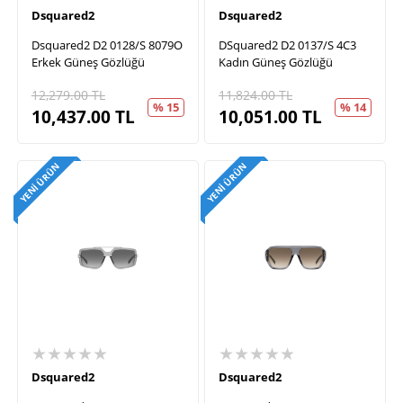
Dsquared2
Dsquared2
Dsquared2 D2 0128/S 8079O
DSquared2 D2 0137/S 4C3
Erkek Güneş Gözlüğü
Kadın Güneş Gözlüğü
12,279.00
TL
11,824.00
TL
% 15
% 14
10,437.00
TL
10,051.00
TL
YENI ÜRÜN
YENI ÜRÜN
★★★★★
★★★★★
Dsquared2
Dsquared2