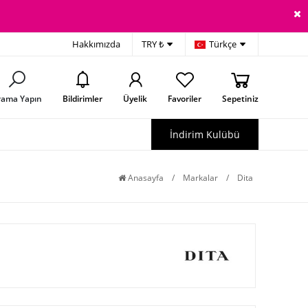
Hakkımızda
TRY ₺
Türkçe
rama Yapın
Bildirimler
Üyelik
Favoriler
Sepetiniz
İndirim Kulübü
Anasayfa
/
Markalar
/
Dita