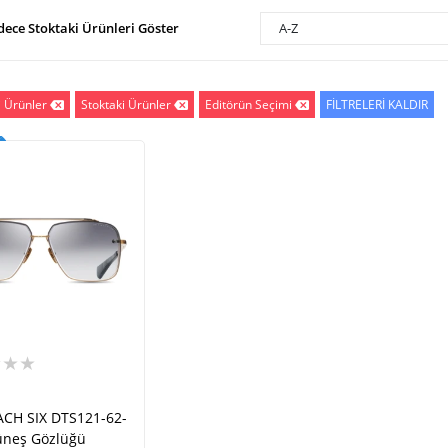
dece Stoktaki Ürünleri Göster
A-Z
i Ürünler
Stoktaki Ürünler
Editörün Seçimi
FİLTRELERİ KALDIR
★★★
ACH SIX DTS121-62-
üneş Gözlüğü