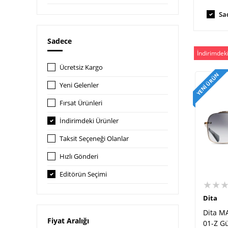
Sa
Sadece
İndirimdek
Ücretsiz Kargo
YENI ÜRÜN
Yeni Gelenler
Fırsat Ürünleri
İndirimdeki Ürünler
Taksit Seçeneği Olanlar
Hızlı Gönderi
Editörün Seçimi
★★
Dita
Dita M
Fiyat Aralığı
01-Z G