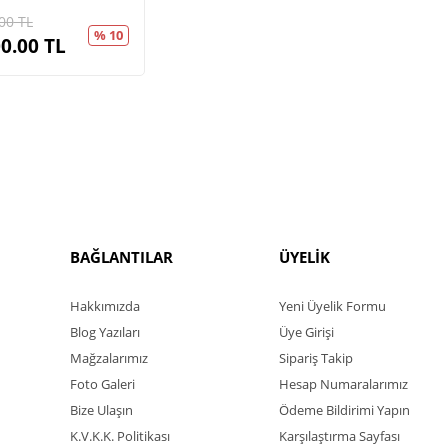
00
TL
% 10
0.00
TL
BAĞLANTILAR
ÜYELİK
Hakkımızda
Yeni Üyelik Formu
Blog Yazıları
Üye Girişi
Mağzalarımız
Sipariş Takip
Foto Galeri
Hesap Numaralarımız
Bize Ulaşın
Ödeme Bildirimi Yapın
K.V.K.K. Politikası
Karşılaştırma Sayfası