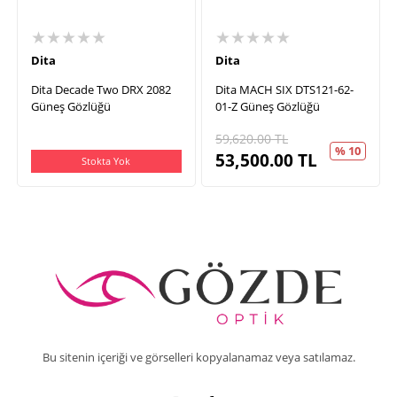
★★★★★
★★★★★
Dita
Dita
Dita Decade Two DRX 2082
Dita MACH SIX DTS121-62-
Güneş Gözlüğü
01-Z Güneş Gözlüğü
59,620.00
TL
% 10
53,500.00
TL
Stokta Yok
Bu sitenin içeriği ve görselleri kopyalanamaz veya satılamaz.