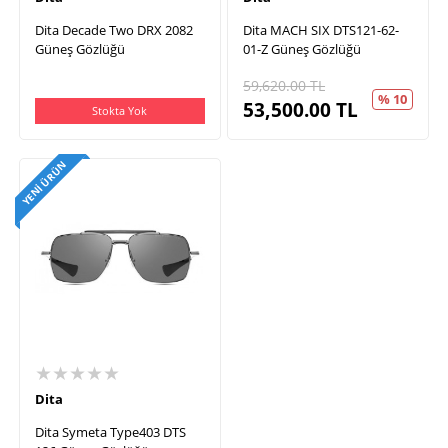
Dita Decade Two DRX 2082
Dita MACH SIX DTS121-62-
Güneş Gözlüğü
01-Z Güneş Gözlüğü
59,620.00
TL
% 10
53,500.00
TL
Stokta Yok
YENI ÜRÜN
★★★★★
Dita
Dita Symeta Type403 DTS