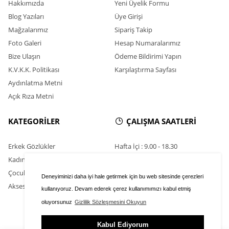
Hakkımızda
Yeni Üyelik Formu
Blog Yazıları
Üye Girişi
Mağzalarımız
Sipariş Takip
Foto Galeri
Hesap Numaralarımız
Bize Ulaşın
Ödeme Bildirimi Yapın
K.V.K.K. Politikası
Karşılaştırma Sayfası
Aydınlatma Metni
Açık Rıza Metni
KATEGORİLER
ÇALIŞMA SAATLERİ
Erkek Gözlükler
Hafta İçi : 9.00 - 18.30
Kadın Gözlükler
Cumartesi : 11.00 - 16.00
Çocuk Gözlükleri
Pazar : Kapalı
Deneyiminizi daha iyi hale getirmek için bu web sitesinde çerezleri
Aksesuarlar
kullanıyoruz. Devam ederek çerez kullanımımızı kabul etmiş
oluyorsunuz
Gizlilik Sözleşmesini Okuyun
Kabul Ediyorum