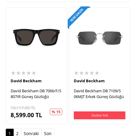
YENI ÜRÜN
★★★★★
★★★★★
David Beckham
David Beckham
David Beckham DB 7066/F/S
David Beckham DB 7109/S
807IR Güneş Gözlüğü
06MJT Erkek Güneş Gözlüğü
10,117.00
TL
% 15
8,599.00
TL
Stokta Yok
(current)
1
2
Sonraki
Son