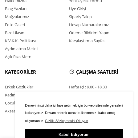
Hakkımızda
Yeni Üyelik Formu
Blog Yazıları
Üye Girişi
Mağzalarımız
Sipariş Takip
Foto Galeri
Hesap Numaralarımız
Bize Ulaşın
Ödeme Bildirimi Yapın
K.V.K.K. Politikası
Karşılaştırma Sayfası
Aydınlatma Metni
Açık Rıza Metni
KATEGORİLER
ÇALIŞMA SAATLERİ
Erkek Gözlükler
Hafta İçi : 9.00 - 18.30
Kadın Gözlükler
Cumartesi : 11.00 - 16.00
Çocuk Gözlükleri
Pazar : Kapalı
Deneyiminizi daha iyi hale getirmek için bu web sitesinde çerezleri
Aksesuarlar
kullanıyoruz. Devam ederek çerez kullanımımızı kabul etmiş
oluyorsunuz
Gizlilik Sözleşmesini Okuyun
Kabul Ediyorum