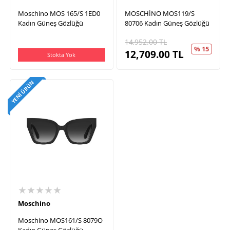
Moschino MOS 165/S 1ED0
MOSCHİNO MOS119/S
Kadın Güneş Gözlüğü
80706 Kadın Güneş Gözlüğü
14,952.00
TL
% 15
12,709.00
TL
Stokta Yok
YENI ÜRÜN
★★★★★
Moschino
Moschino MOS161/S 8079O
Kadın Güneş Gözlüğü